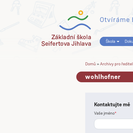
Přejít na hlavní obsah
Otvíráme 
Škola
Dok
Domů
»
Archivy pro ředitel
wohlhofner
Kontaktujte mě
Vaše jméno