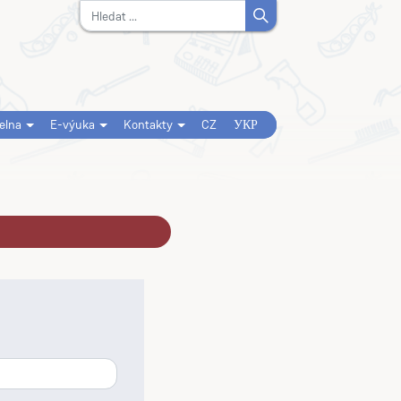
Vyhledávání
delna
E-výuka
Kontakty
CZ
УКР