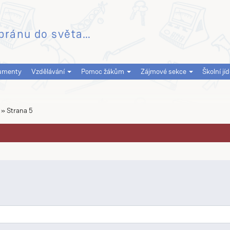
bránu do světa…
umenty
Vzdělávání
Pomoc žákům
Zájmové sekce
Školní jí
»
Strana 5