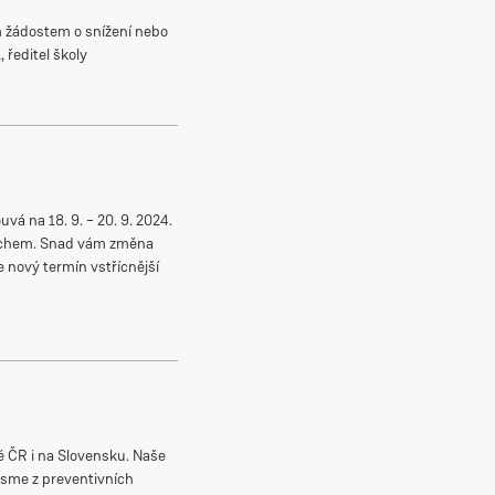
m žádostem o snížení nebo
 ředitel školy
á na 18. 9. – 20. 9. 2024.
Čechem. Snad vám změna
nový termín vstřícnější
 ČR i na Slovensku. Naše
jsme z preventivních