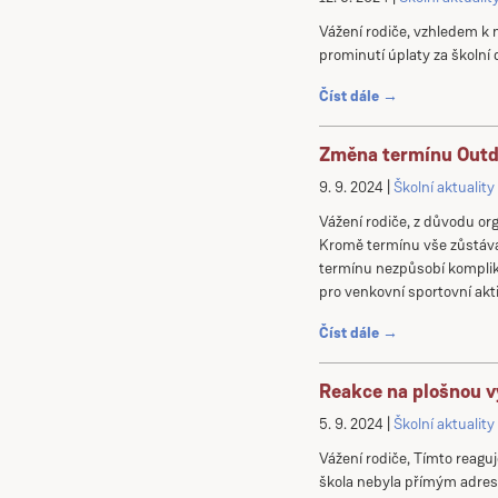
Vážení rodiče, vzhledem k 
prominutí úplaty za školní 
Číst dále →
Změna termínu Outd
9. 9. 2024
Školní aktuality
Vážení rodiče, z důvodu or
Kromě termínu vše zůstává
termínu nezpůsobí komplik
pro venkovní sportovní akt
Číst dále →
Reakce na plošnou 
5. 9. 2024
Školní aktuality
Vážení rodiče, Tímto reag
škola nebyla přímým adresá