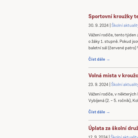
Sportovní kroužky te
30. 9. 2024
Školní aktualit
Vážení rodiče, tento týden 
o žáky 1. stupně. Pokud jso
baletní sál (červené patro) V
Číst dále →
Volná místa v krouž
23. 9. 2024
Školní aktualit
Vážení rodiče, v některých kr
Vybíjená (2. – 5. ročník), 
Číst dále →
Úplata za školní dru
12. 9. 2024
Školní aktualit