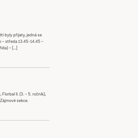
i byly přijaty, jedná se
do – středa 13.45-14.45 –
řída) – […]
lorbal II. (3. – 5. ročník),
– Zájmové sekce.