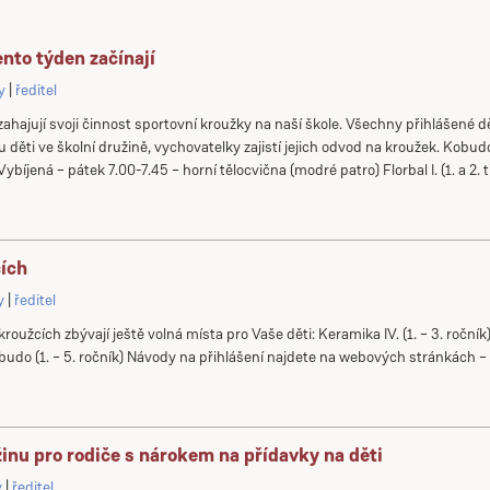
nto týden začínají
y
ředitel
zahajují svoji činnost sportovní kroužky na naší škole. Všechny přihlášené dět
u děti ve školní družině, vychovatelky zajistí jejich odvod na kroužek. Kobu
ybíjená – pátek 7.00-7.45 – horní tělocvična (modré patro) Florbal I. (1. a 2. t
cích
y
ředitel
oužcích zbývají ještě volná místa pro Vaše děti: Keramika IV. (1. – 3. ročník), F
Kobudo (1. – 5. ročník) Návody na přihlášení najdete na webových stránkách 
žinu pro rodiče s nárokem na přídavky na děti
y
ředitel