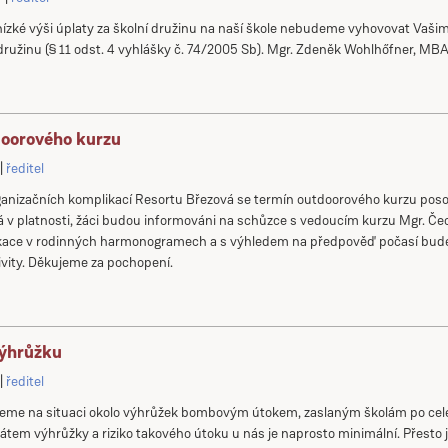
nízké výši úplaty za školní družinu na naší škole nebudeme vyhovovat Vaši
družinu (§ 11 odst. 4 vyhlášky č. 74/2005 Sb). Mgr. Zdeněk Wohlhőfner, MBA,
oorového kurzu
ředitel
ganizačních komplikací Resortu Březová se termín outdoorového kurzu posouv
 v platnosti, žáci budou informováni na schůzce s vedoucím kurzu Mgr. 
ace v rodinných harmonogramech a s výhledem na předpověď počasí bude 
ivity. Děkujeme za pochopení.
výhrůžku
ředitel
ujeme na situaci okolo výhrůžek bombovým útokem, zaslaným školám po celé
tem výhrůžky a riziko takového útoku u nás je naprosto minimální. Přesto 