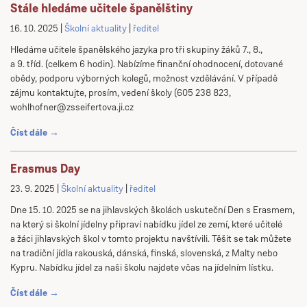
Stále hledáme učitele španělštiny
16. 10. 2025
Školní aktuality
ředitel
Hledáme učitele španělského jazyka pro tři skupiny žáků 7., 8.,
a 9. tříd. (celkem 6 hodin). Nabízíme finanční ohodnocení, dotované
obědy, podporu výborných kolegů, možnost vzdělávání. V případě
zájmu kontaktujte, prosím, vedení školy (605 238 823,
wohlhofner@zsseifertova.ji.cz
Číst dále →
Erasmus Day
23. 9. 2025
Školní aktuality
ředitel
Dne 15. 10. 2025 se na jihlavských školách uskuteční Den s Erasmem,
na který si školní jídelny připraví nabídku jídel ze zemí, které učitelé
a žáci jihlavských škol v tomto projektu navštívili. Těšit se tak můžete
na tradiční jídla rakouská, dánská, finská, slovenská, z Malty nebo
Kypru. Nabídku jídel za naši školu najdete včas na jídelním lístku.
Číst dále →