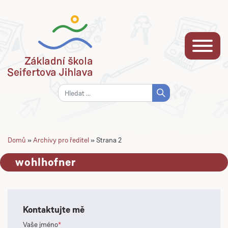
Přejít na hlavní obsah
Vyhledávání
Domů
»
Archivy pro ředitel
»
Strana 2
wohlhofner
Kontaktujte mě
Vaše jméno